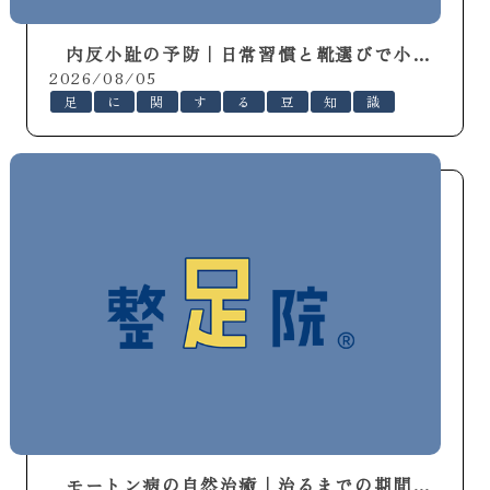
内反小趾の予防｜日常習慣と靴選びで小指を守る
2026/08/05
足
に
関
す
る
豆
知
識
モートン病の自然治癒｜治るまでの期間と回復を早める方法