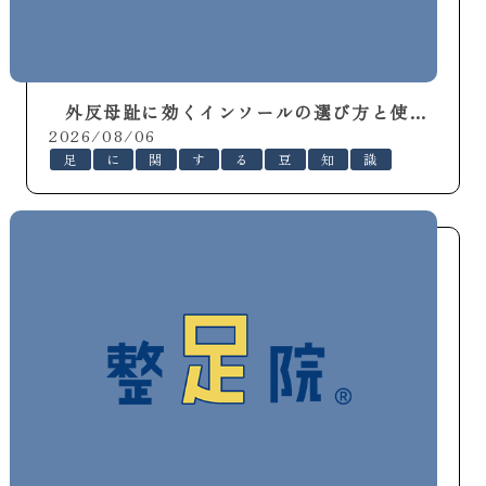
外反母趾に効くインソールの選び方と使い方
2026/08/06
足
に
関
す
る
豆
知
識