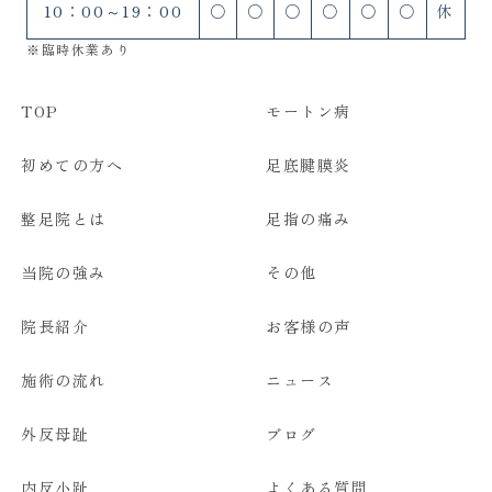
10：00～19：00
○
○
○
○
○
○
休
LINE予約
※臨時休業あり
TOP
モートン病
初めての方へ
足底腱膜炎
整足院とは
足指の痛み
当院の強み
その他
院長紹介
お客様の声
施術の流れ
ニュース
外反母趾
ブログ
内反小趾
よくある質問