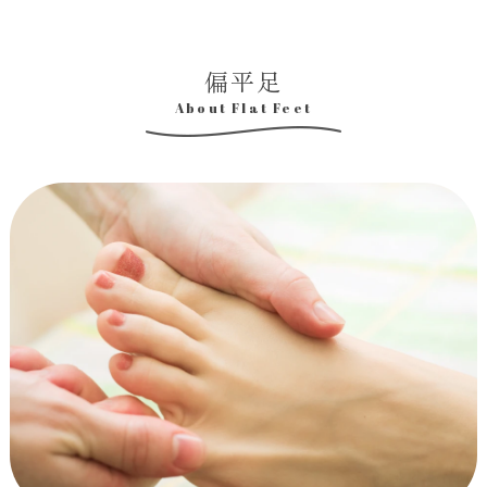
偏平足
About Flat Feet