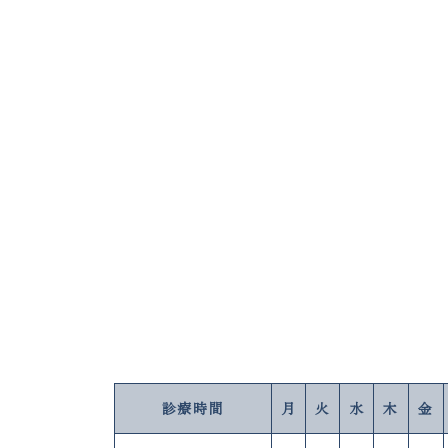
診療時間
月
火
水
木
金