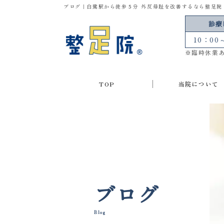
ブログ｜白鷺駅から徒歩５分 外反母趾を改善するなら整足院
診療
10：00
※臨時休業
TOP
当院について
初めての方へ
整足院とは
当院の強み
施術の流れ
院長紹介
ブログ
Blog