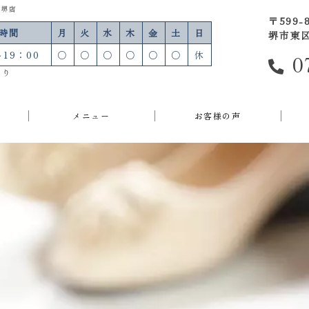
 堺店
〒599-
時間
月
火
水
木
金
土
日
堺市東区
～19：00
○
○
○
○
○
○
休
0
あり
メニュー
お客様の声
モートン病
足底腱膜炎
足指の痛み
外反母趾
内反小趾
浮き指
その他